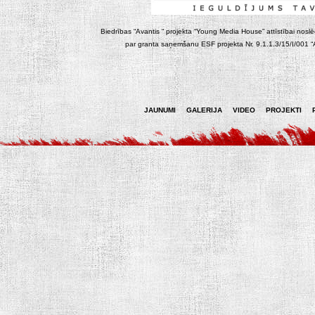
Biedrības “Avantis “ projekta “Young Media House” attīstībai noslēgt
par granta saņemšanu ESF projekta Nr. 9.1.1.3/15/I/001 “At
JAUNUMI
GALERIJA
VIDEO
PROJEKTI