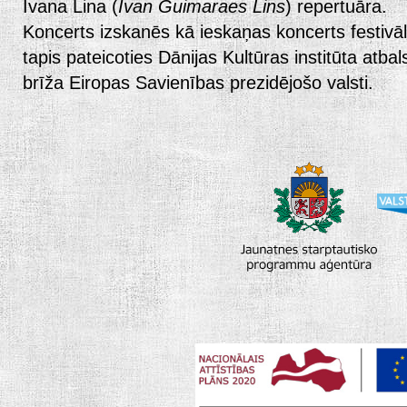
Ivana Lina (
Ivan Guimaraes Lins
) repertuāra.
Koncerts izskanēs kā ieskaņas koncerts festivā
tapis pateicoties Dānijas Kultūras institūta atba
brīža Eiropas Savienības prezidējošo valsti.