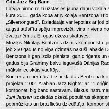
City Jazz Big Band.
Latvijā pirmo reizi uzstāsies jaunā dāņu vokālā
kura 2011. gadā kopā ar Nikolaja Bentzona Trio
„Silvertongued". Dziedātāja var lepoties ar ļoti
augsti attīstītu spēju improvizēt, viņa ir viena
zvaigznēm uz Eiropas džeza skatuves.
Mūziķis Nikolajs Bentzons dzimis komponistu ģ
jeb 250 gadus no viņa dzimtas nākuši labākie Dā
Bentzons ir gan izcils pianists, gan diriģents u
gadus bija Grammy balvu ieguvušā Dānijas Radi
mākslinieciskais vadītājs.
Koncerta repertuārā tiks iekļautas Bentzona ko
projekta "1001 Arabian Jazz Nights" ar 11 oriģi
komponēti big band sastāvam. Blakus instrum
Juhl Jensen
izdziedās džezā populārus skaņdarb
popmūzikas un brazīliešu dziedātāja, komponis