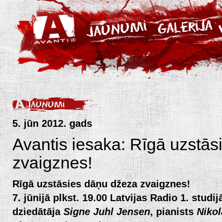
5. jūn 2012. gads
Avantis iesaka: Rīgā uzstā
zvaigznes!
Rīgā uzstāsies dāņu džeza zvaigznes!
7. jūnijā plkst. 19.00 Latvijas Radio 1. studi
dziedātāja
Signe Juhl Jensen
, pianists
Nikol