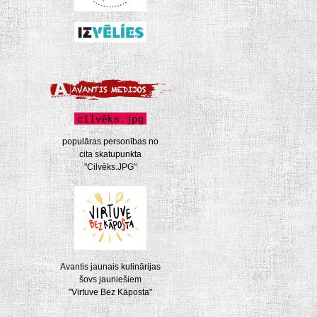
populāras personības no
cita skatupunkta
"Cilvēks.JPG"
Avantis jaunais kulinārijas
šovs jauniešiem
"Virtuve Bez Kāposta"