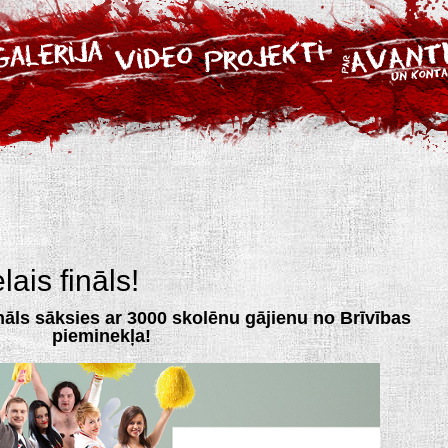
ais fināls!
nāls sāksies ar 3000 skolēnu gājienu no Brīvības
pieminekļa!