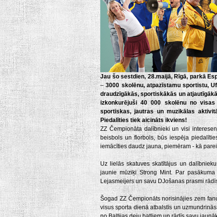
Jau šo sestdien, 28.maijā, Rīgā, parkā Esp
–
3000 skolēnu, atpazīstamu sportistu, Uf
draudzīgākās, sportiskākās un atjautīgākā
izkonkurējuši 40 000 skolēnu no visas 
sportiskas, jautras un muzikālas aktivi
Piedalīties tiek aicināts ikviens!
ZZ Čempionāta dalībnieki un visi interese
beisbols un florbols, būs iespēja piedalīti
iemācīties daudz jauna, piemēram - kā parei
Uz lielās skatuves skatītājus un dalībniek
jaunie mūziķi Strong Mint. Par pasākuma
Lejasmeijers un savu DJošanas prasmi rādīs 
Šogad ZZ Čempionāts norisinājies zem fanu
visus sporta dienā atbalstīs un uzmundrinās
no Baltijas deju batliem un rādīs savu jaunā