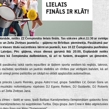
lanāde, notiks ZZ Čempionāta lielais fināls. Tas sāksies plkst.11:30 ar svinīgu
o un Zelta Zivtiņas jauniešu
–
gājienu no Brīvības pieminekļa. Pasākumā par
s klases titulu sacentīsies bērni un jaunieši, kas 10 ZZ Čempionāta pusfinālos
Latvijas. Pēc gājiena, visas dienas garumā līdz 20:00, Esplanādē notiks
tātes kā čempionāta dalībniekiem, tā arī to faniem, draugiem un ģimenēm.
nti pasākuma laikā
varēs iepazīties ar tādiem sporta veidiem kā regbijs, lakross,
es dažādās sportiskās un jautrās stafetēs un cīnīties par vērtīgām balvām, kā arī
zi sniegt pirmo palīdzību un izkāpt no otrādi apgāzušās automašīnas.
us priecēs Lauris Reiniks, grupa Astro’n’out, grupa Satellites LV, Goran Gora un
 muzikālo noformējumu rūpēsies DJ Egons Reiters, DJ Gustavito, DJ Roberts
arī Zelta Zivtiņas Jana.
 zīmes – tādēļ ar savu, īpaši Baltijas Karsējmeiteņu čempionātam gatavotu šovu
 karsējmeitenes no augstskolas Turība. Deju grupa Jam Crew ir tikko atgriezusies
ko deju šovu par tēmu “Supervaroņi”.