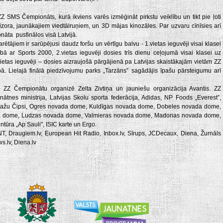
Z SMS Čempionāts, kurā ikviens varēs izmēģināt pirkstu veiklību un tikt pie ļoti
zora, jaunākajiem viedtālruņiem, un 3D mājas kinozāles. Par uzvaru cīnīsies arī
nāta pusfinālos visā Latvijā.
ētājiem ir sarūpējusi daudz foršu un vērtīgu balvu - 1.vietas ieguvēji visai klasei
ā ar Sports 2000, 2.vietas ieguvēji dosies trīs dienu ceļojumā visai klasei uz
vietas ieguvēji – dosies aizraujošā pārgājienā pa Latvijas skaistākajām vietām ZZ
 Lielajā finālā piedzīvojumu parks „Tarzāns” sagādājis īpašu pārsteigumu arī
- ZZ Čempionātu organizē Zelta Zivtiņa un jauniešu organizācija Avantis. ZZ
nātnes ministrija, Latvijas Skolu sporta federācija, Adidas, NP Foods „Everest”,
Ādažu Čipsi, Ogres novada dome, Kuldīgas novada dome, Dobeles novada dome,
a dome, Ludzas novada dome, Valmieras novada dome, Madonas novada dome,
tūra „Ap Sauli”, ISIC karte un Ergo.
 Draugiem.lv, European Hit Radio, Inbox.lv, Sīrups, JCDecaux, Diena, Žurnāls
s.lv, Diena.lv