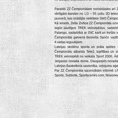
Paralēli ZZ Čempionātam norisināsies arī Z
vērtīgām balvām no LG – 55 collu 3D televi
jaunieši, kas izrādījās veiklākie SMS Čempio
Kā ierasts, Zelta Zivtiņa ZZ Čempionāta uzvar
iegūs jaudīgos TREK velosipēdus, sadarbīb
Palangu, sadarbībā ar ISIC karti un trešās 
Čempionāta galvenā tiesneša Sančo vadībā.
4.vietas ieguvējiem.
Latvijas skolēnu sporta un prāta spēles 
Čempionātu atbalsta Tele2, Izglītības un zi
TREK velosipēdi no veikala Sport 2000, 
Jelgavas novada dome, Daugavpils novad
Latvijas Basketbola savienība, ceļojumu aģen
Par ZZ Čempionāta sacensībām informē LNT,
Sports, Subbota, Sportacentrs.com, Novonew