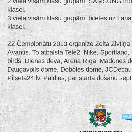
2.vieta visām klašu grupām: SAMSUNG mobil
klasei.
3.vieta visām klašu grupām: biļetes uz Lana
klasei.
ZZ Čempionātu 2013 organizē Zelta Zivtiņa 
Avantis. To atbalsta Tele2, Nike, Sportland
birds, Dienas deva, Arēna Rīga, Madones 
Daugavpils dome, Doboles dome, JCDecaux, 
Pilsēta24.lv. Paldies, par starta došanu sep