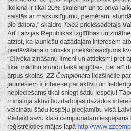
ikdienā ir tikai 20% skolēnu* un to brīvā lai
saistās ar mazkustīgumu, piemēram, stundā
pie datora,” skaidro
Tele2
priekšsēdētājs
Va
Arī Latvijas Republikas Izglītības un zinātn
atzīst, ka jauniešu dažādajām interesēm atb
piedāvāšana ir būtisks priekšnosacījums kvali
“Cilvēka zināšanu līmeni un attieksmi pret 
tikai mācību stundu laikā apgūtais, bet arī 
ārpus skolas.
ZZ Čempionāta
līdzšinējie pa
jauniešiem ir interese par aktīvu un lietderī
nepieciešams tikai sniegt šādu iespēju! Tāpē
ministrija aktīvi līdzdarbojas dažādos interešu
veicinātu šādu iespēju pieejamību visā Latvi
Pieteikt savu klasi čempionātam iespējams lī
reģistrējoties mājas lapā
http://www.zzcempi