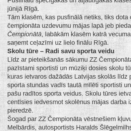
Pusfinālu spēcīgākās un atjautīgākās klases p
jūnijā Rīgā.
Tām klasēm, kas pusfinālā netiks, tiks dota o
čempionāta uzdevumu mājas lapā jeb pieda
Čempionātā
, labākām klasēm katrā vecuma 
saņemt ceļazīmi uz lielo finālu Rīgā.
Skolu tūre – Radi savu sporta veidu
Līdz ar pieteikšanās sākumu ZZ Čempionāt
pazīstami sportisti un mūziķi dosies skolu t
kuras ietvaros dažādās Latvijas skolās līdz
sporta stundas vadīs tautā mīlēti sportisti 
pašu radītos sporta veidus. Skolu tūres ietva
centīsies iedvesmot skolēnus mājas darba iz
pieredzē.
Šogad par ZZ Čempionāta vēstnešiem kļuvuš
Melbārdis, autosportists Haralds Šlēgelmil