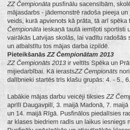
ZZ Čempionāta
pusfinālu sacensībām, skol
mājasdarbs - jādemonstrē radoša pieeja un j
veids, kurā apvienots kā prāta, tā arī spēka
Čempionāta
ieskaņā tautā iemīļoti sportisti
vairākās Latvijas skolās, lai vadītu radošās
un atbalstītu tos mājas darba izpildē.
Pieteikšanās
ZZ Čempionātam 2013
ZZ Čempionāts 2013
ir veltīts Spēka un Prā
mijiedarbībai. Kā ierasts
ZZ Čempionāts
nori
dalībnieki startēs trīs klašu grupās: 4. - 5., 6
Labākie mājas darbu veicēji tiksies
ZZ Čemp
aprīlī Daugavpilī, 3. maijā Madonā, 7. maijā
un 14. maijā Rīgā. Pusfinālos piedalīsies r
ar klases biedriem radīs un laikus iesnieg