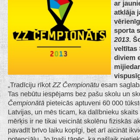
ar jaun
atklāja 
vērienī
sporta 
2013
. Š
veltīta
diviem 
mijiedar
vispusīg
„Tradīciju rīkot
ZZ Čempionātu
esam saglabā
Tas nebūtu iespējams bez pašu skolu un sk
Čempionātā
pieteicās aptuveni 60 000 tūkst
Latvijas, un mēs ticam, ka dalībnieku skaits
mērķis ir ne tikai veicināt skolēnu fiziskās a
pavadīt brīvo laiku kopīgi, bet arī aicināt ik
potenciālu. Jo īpaši tāpēc, ka pašlaik pietiek