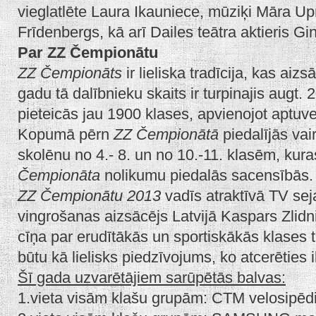
vieglatlēte Laura Ikauniece, mūziķi Māra U
Frīdenbergs, kā arī Dailes teātra aktieris G
Par ZZ Čempionātu
ZZ Čempionāts
ir lieliska tradīcija, kas aiz
gadu tā dalībnieku skaits ir turpinajis aug
pieteicās jau 1900 klases, apvienojot aptuv
Kopumā pērn
ZZ Čempionātā
piedalījās vai
skolēnu no 4.- 8. un no 10.-11. klasēm, kur
Čempionāta
nolikumu piedalās sacensībās.
ZZ Čempionātu 2013
vadīs atraktīvā TV sej
vingrošanas aizsācējs Latvijā Kaspars Zlidnis
cīņa par erudītākās un sportiskākās klases ti
būtu kā lielisks piedzīvojums, ko atcerēties
Šī gada uzvarētājiem sarūpētās balvas:
1.vieta visām klašu grupām: CTM velosipēdi 