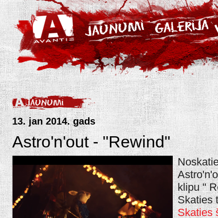
13. jan 2014. gads
Astro'n'out - "Rewind"
Noskati
Astro'n'o
klipu " 
Skaties t
Skaties š