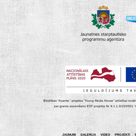
Biedrības “Avantis “ projekta “Young Media House” attīstībai noslēgt
par granta saņemšanu ESF projekta Nr. 9.1.1.3/15/I/001 “At
JAUNUMI
GALERIJA
VIDEO
PROJEKTI