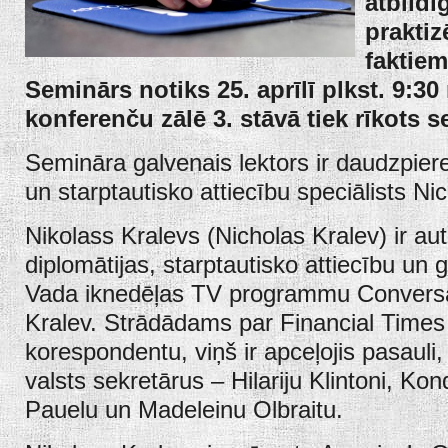
atbildī
praktiz
faktiem
Seminārs notiks 25. aprīlī plkst. 9:3
konferenču zālē 3. stāvā tiek rīkots s
Semināra galvenais lektors ir daudzpier
un starptautisko attiecību speciālists Ni
Nikolass Kralevs (Nicholas Kralev) ir au
diplomātijas, starptautisko attiecību un 
Vada iknedēļas TV programmu Conversa
Kralev. Strādādams par Financial Time
korespondentu, viņš ir apceļojis pasaul
valsts sekretārus – Hilariju Klintoni, Ko
Pauelu un Madeleinu Olbraitu.