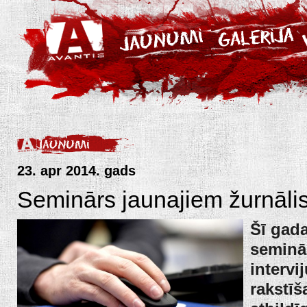
23. apr 2014. gads
Seminārs jaunajiem žurnāli
Šī gada
seminā
intervi
rakstīš