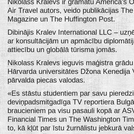
Nikolass Kralevs ir grāmatu America’s 
Air Travel autors, veido publikācijas The
Magazine un The Huffington Post.
Dibinājis Kralev International LLC – u
ar konsultācijām un apmācību diplomātij
attiecību un globālā tūrisma jomās.
Nikolass Kralevs ieguvis maģistra grādu 
Hārvarda universitātes Džona Kenedija 
pārvalda piecas valodas.
«Es stāstu studentiem par savu pieredzi
deviņpadsmitgadīga TV reportiera Bulgār
braucieniem pa visu pasauli kopā ar AS
Financial Times un The Washington Tim
to, kā kļūt par īstu žurnālistu jebkurā va