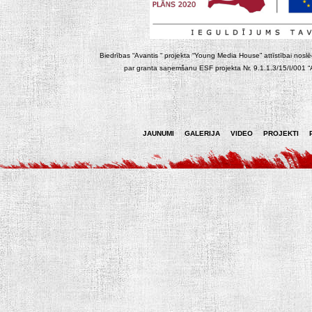
Biedrības “Avantis “ projekta “Young Media House” attīstībai noslēgt
par granta saņemšanu ESF projekta Nr. 9.1.1.3/15/I/001 “At
JAUNUMI
GALERIJA
VIDEO
PROJEKTI