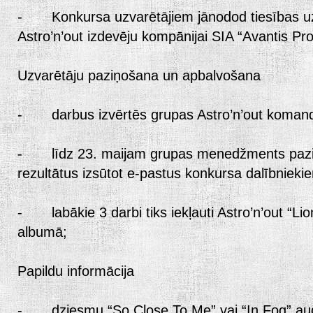
- Konkursa uzvarētājiem jānodod tiesības u
Astro’n’out izdevēju kompānijai SIA “Avantis Pr
Uzvarētāju paziņošana un apbalvošana
- darbus izvērtēs grupas Astro’n’out koman
- līdz 23. maijam grupas menedžments pazi
rezultātus izsūtot e-pastus konkursa dalībnieki
- labākie 3 darbi tiks iekļauti Astro’n’out “Li
albumā;
Papildu informācija
- dziesmu “So Close To Me” vai “In Fog” audi