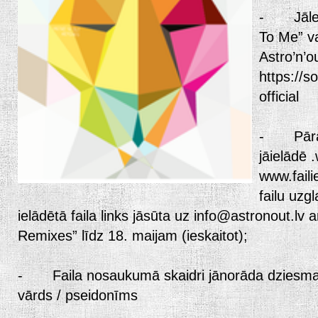
- Jāleju
To Me” va
Astro’n’o
https://s
official
- Pārar
jāielādē 
www.fail
failu uzg
ielādētā faila links jāsūta uz info@astronout.lv 
Remixes” līdz 18. maijam (ieskaitot);
- Faila nosaukumā skaidri jānorāda dziesma
vārds / pseidonīms