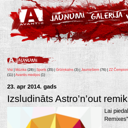
Visi
|
Mūzika
(28) |
Sports
(35) |
Grīziņkalns
(3) |
Jauniešiem
(76) |
ZZ Čempion
(11) |
Avantis medijos
(1)
23. apr 2014. gads
Izsludināts Astro’n’out remi
Lai pieda
Remixes”