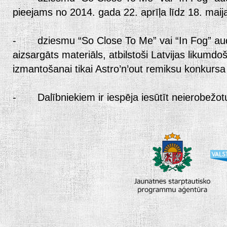
pieejams no 2014. gada 22. aprīļa līdz 18. maij
- dziesmu “So Close To Me” vai “In Fog” audio
aizsargāts materiāls, atbilstoši Latvijas likumd
izmantošanai tikai Astro’n’out remiksu konkursa
- Dalībniekiem ir iespēja iesūtīt neierobežot