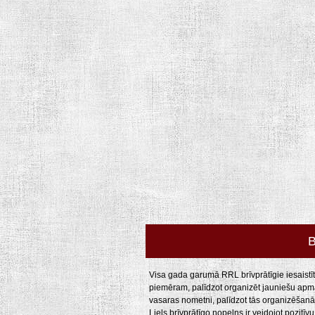
B
Visa gada garumā RRL brīvprātīgie iesaistīti
piemēram, palīdzot organizēt jauniešu apmāc
vasaras nometni, palīdzot tās organizēšanā,
Liels brīvprātīgo nopelns ir veidojot pozitī