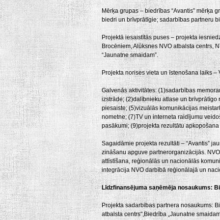
Mērķa grupas – biedrības “Avantis” mērķa gru
biedri un brīvprātīgie; sadarbības partneru b
Projektā iesaistītās puses – projekta iesnie
Brocēniem, Alūksnes NVO atbalsta centrs, Nī
“Jaunatne smaidam”.
Projekta norises vieta un īstenošana laiks – V
Galvenās aktivitātes: (1)sadarbības memora
izstrāde; (2)dalībnieku atlase un brīvprātīgo
piesaiste; (5)vizuālās komunikācijas meistark
nometne; (7)TV un interneta raidījumu veido
pasākumi; (9)projekta rezultātu apkopošana
Sagaidāmie projekta rezultāti – “Avantis” jau
zināšanu apguve partnerorganizācijās. NVO 
attīstīšana, reģionālās un nacionālās komuni
integrācija NVO darbībā reģionālajā un naci
Līdzfinansējuma saņēmēja nosaukums: Bie
Projekta sadarbības partnera nosaukums: Bi
atbalsta centrs",Biedrība „Jaunatne smaidam”