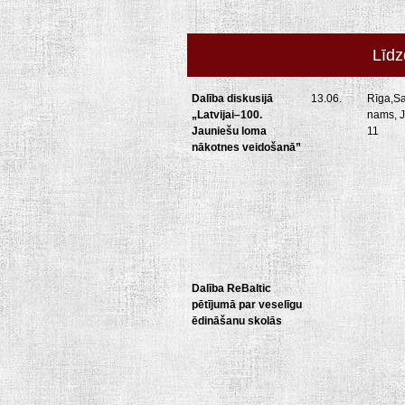
Līdz
Dalība diskusijā
13.06.
Rīga,S
„Latvijai–100.
nams, J
Jauniešu loma
11
nākotnes veidošanā”
Dalība ReBaltic
pētījumā par veselīgu
ēdināšanu skolās