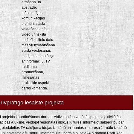
atrašana un
apstrāde,
mūsdienīgas
komunikācijas
piemēri, stāsta
veidošana ar foto,
video un teksta
palīdzību, lielu datu
masīvu izmantošana
stāsta veidošanai,
mediju manipulācija
ar informāciju, TV
raidījumu
producēšana,
filmēšanas
praktiskie aspekti,
darbs komandā.
rīvprātīgo iesaiste projektā
 projekta koordinēšanas darbos. Aktīva dalība vairākās projekta aktivitātēs,
ības Alūksnē, veidojot reģionālās diskusiju tūres, informējot sabiedrību par
 piedaloties TV raidījuma idejas izstrādē un jauniešu interešu žurnālu izstrādē.
vu un iedvesmojošu saturu interneta ziņu portālā pilseta24.lv sadaļā Radi Rādi