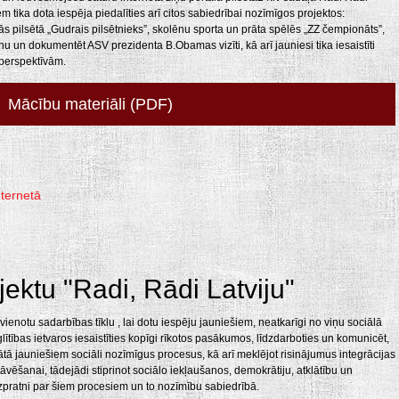
m tika dota iespēja piedalīties arī citos sabiedrībai nozīmīgos projektos:
 pilsētā „Gudrais pilsētnieks”, skolēnu sporta un prāta spēlēs „ZZ čempionāts”,
inu un dokumentēt ASV prezidenta B.Obamas vizīti, kā arī jauniesi tika iesaistīti
 perspektīvām.
Mācību materiāli (PDF)
nternetā
jektu "Radi, Rādi Latviju"
ienotu sadarbības tīklu , lai dotu iespēju jauniešiem, neatkarīgi no viņu sociālā
ītības ietvaros iesaistīties kopīgi rīkotos pasākumos, līdzdarboties un komunicēt,
ātā jauniešiem sociāli nozīmīgus procesus, kā arī meklējot risinājumus integrācijas
ēšanai, tādejādi stiprinot sociālo iekļaušanos, demokrātiju, atklātību un
u izpratni par šiem procesiem un to nozīmību sabiedrībā.