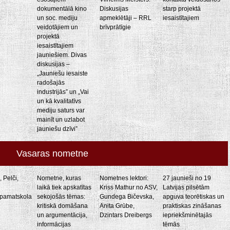
dokumentālā kino
Diskusijas
starp projektā
un soc. mediju
apmeklētāji – RRL
iesaistītajiem
veidotājiem un
brīvprātīgie
projektā
iesaistītajiem
jauniešiem. Divas
diskusijas –
„Jauniešu iesaiste
radošajās
industrijās” un „Vai
un kā kvalitatīvs
mediju saturs var
mainīt un uzlabot
jauniešu dzīvi”
Vasaras nometne
 Pelči,
Nometne, kuras
Nometnes lektori:
27 jaunieši no 19
laikā tiek apskatītas
Kriss Mathur no ASV,
Latvijas pilsētām
tpamatskola
sekojošās tēmas:
Gundega Bičevska,
apguva teorētiskas un
kritiskā domāšana
Anita Grūbe,
praktiskas zināšanas
un argumentācija,
Dzintars Dreibergs
iepriekšminētajās
informācijas
tēmās