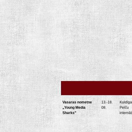
Vasaras nometne
13.-18.
Kuldīga,
„Young Media
08.
Pelču
Sharks”
internā