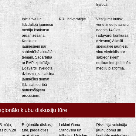
Baltica
Iniciatīva un
RRL brīvprātīgie
Vēstījums kritiski
līdzdalība jauniešu
vērtēt mediju saturu
mediju konkursa
nodots 14tūkst
organizēšanā.
(Edavārdi konkursa
Konkurss
dziesma) Atlasīti
jauniešiem par
spējīgākie jaunieši,
sabiedrībā aktuālām
viņu viedoklis par
tēmām. Sadarbībā
sabiedriskiem
ar RAP izpildītāju
notikumiem publicēts
Edavārdi izveidota
mediju platformā.
dziesma, kas aicina
jauniešus domāt
līdzi sabiedrībā
notiekošajiem
procesiem.
ģionālo klubu diskusiju tūre
S māja,
Reģionālo diskusiju
Lektori Guna
Diskusija veicināja
as bulv.28
tūre, piedaloties
Stahovska un
jaunu domu un
esošajiem
Vilhelms Meisters.
kontaktu veidošanos