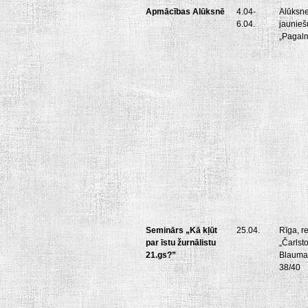
Apmācības Alūksnē
4.04-
Alūksne
6.04.
jaunieš
„Pagal
Seminārs „Kā kļūt
25.04.
Rīga, r
par īstu žurnālistu
„Čarlst
21.gs?”
Blauma
38/40