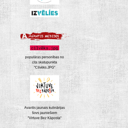
populāras personības no
cita skatupunkta
"Cilvēks.JPG"
Avantis jaunais kulinārijas
šovs jauniešiem
"Virtuve Bez Kāposta"