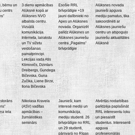
, bērnu un
3 dienu apmācības
Esošie RRL
Alūksnes novada
u centrs
Alūksnē kopā ar
brīvprātīgie +19
jaunieši apguva
ms”
Alūksnes NVO
jauni dalībnieki no
mediju pamatus, tika
atbalsta centru.
Apes un Alūksnes
sakoordinēti ar
Vizuālā
novada. Organizēt
Alūksnes jauniešu
komunikācija.
palīdz Alūksnes un
centru un atspoguļo
Interneta, lairakstu
Alūksnes jauniešu
jauniešu aktualitātes
un TV sižetu
centra „Pagalms”
Alūksnē
veidošanas
brīvprātīgie
pamatprincipi.
Lekcijas vada Atis
Klimovičs, Dzintars
Dreibergs, Gundega
Bičevska, Guna
Zučika, Liene Birze,
Ilona Bičevska
estorāns
Nikolasa Kravela
Jaunieši, kam
Atvērtās nodarbības
ons”
(ASV) vadītas
interesē mediji un
palīdzēja paplašināt
ņa iela
apmācības –
komunikācija,
RRL interesentu loku
žurnālistikas
mediju studenti. 26
un piesaistīt
seminārs
brīvprātīgie no RRL
studentus. Interesenti
un 29 studenti,
apguva
pārsvarā no Rīgas
profeseionālās