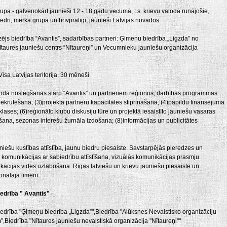
pa - galvenokārt jaunieši 12 - 18 gadu vecumā, t.s. krievu valodā runājošie,
iedri, mērķa grupa un brīvprātīgi; jaunieši Latvijas novados.
dzējs biedrība “Avantis”, sadarbības partneri: Ģimeņu biedrība „Ligzda” no
taures jauniešu centrs “Nītaureņi” un Vecumnieku jauniešu organizācija
isa Latvijas teritorija, 30 mēneši.
nda noslēgšanas starp “Avantis” un partneriem reģionos, darbības programmas
 rekrutēšana; (3)projekta partneru kapacitātes stiprināšana; (4)papildu finansējuma
lases; (6)reģionālo klubu diskusiju tūre un projektā iesaistīto jauniešu vasaras
šana, sezonas interešu žurnāla izdošana; (8)informācijas un publicitātes
niešu kustības attīstība, jaunu biedru piesaiste. Savstarpējās pieredzes un
komunikācijas ar sabiedrību attīstīšana, vizuālās komunikācijas prasmju
kācijas vides uzlabošana. Rīgas latviešu un krievu jauniešu piesaiste un
onālajā līmenī.
drība " Avantis"
edrība "Ģimeņu biedrība „Ligzda”",Biedrība "Alūksnes Nevalstisko organizāciju
,Biedrība "Nītaures jauniešu nevalstiskā organizācija "Nītaureņi""