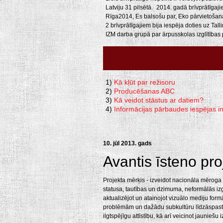
Latviju 31 pilsētā. 2014. gadā brīvprātīgajie
Rīga2014, Es balsošu par, Eko pārvietošanās
2 brīvprātīgajiem bija iespēja doties uz Tall
IZM darba grupā par ārpusskolas izglītības
1)
Kā kļūt par režisoru
2)
Producēšanas ABC
3)
Kā veidot stāstus ar datiem?
4)
Informācijas pārbaudes iespējas i
10. jūl 2013. gads
Avantis īsteno pro
Projekta mērķis - izveidot nacionāla mēroga v
statusa, tautības un dzimuma, neformālās izgl
aktualizējot un atainojot vizuālo mediju form
problēmām un dažādu subkultūru līdzāspastāv
ilgtspējīgu attīstību, kā arī veicinot jaunieš