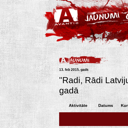
13. feb 2015. gads
"Radi, Rādi Latvij
gadā
Aktivitāte
Datums
Kur