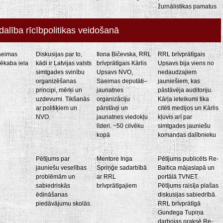
žurnālistikas pamatus
dalība rīcībpolitikas veidošanā
aeimas
Diskusijas par to,
Ilona Bičevska, RRL
RRL brīvprātīgais
ēkaba iela
kādi ir Latvijas valsts
brīvprātīgais Kārlis
Upsavs bija viens no
simtgades svinību
Upsavs NVO,
nedaudzajiem
organizēšanas
Saeimas deputāti–
jauniešiem, kas
principi, mērķi un
jaunatnes
pāstāvēja auditoriju.
uzdevumi. Tikšanās
organizāciju
Kārļa ieteikumi tika
ar politiķiem un
pārstāvji un
citēti medijos un Kārlis
NVO.
jaunatnes viedokļu
kļuvis arī par
līderi. ~50 cilvēku
simtgades jauniešu
kopā
komandas dalībnieku
Pētījums par
Mentore Inga
Pētījums publicēts Re-
jauniešu veselības
Spriņģe sadarbībā
Baltica mājaslapā un
problēmām un
ar RRL
portālā TVNET.
sabiedriskās
brīvprātīgajiem
Pētījums raisīja plašas
ēdināšanas
diskusijas sabiedrībā.
piedāvājumu skolās.
RRL brīvprātīgā
Gundega Tupiņa
darbojas praksē Re-