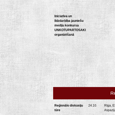
Iniciatīva un
līdzdarbība jauniešu
mediju konkursa
UNKOTUPARTOSAKI
organizēšanā
Re
Reģionālo diskusiju
24.10.
Rīga, E
tūre
Aspazij