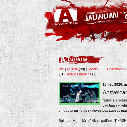
Visi
|
Mūzika
(28) |
Sports
(35) |
Grīziņkalns
(
(11) |
Avantis medijos
(1)
15. feb 2026. g
Apsveica
Nansijai ( Youn
vadītājai) – lie
un debija un lielās skatuves bez Lapsas ma
Sekojam viņas kā mūziķes gaitām
-
TIKASHA