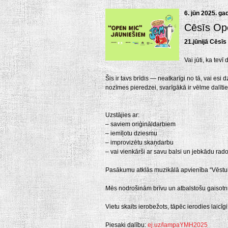
6. jūn 2025. ga
Cēsīs Op
21.jūnijā Cēsī
Vai jūti, ka tevī
Šis ir tavs brīdis — neatkarīgi no tā, vai esi 
nozīmes pieredzei, svarīgākā ir vēlme dalītie
Uzstājies ar:
– saviem oriģināldarbiem
– iemīļotu dziesmu
– improvizētu skaņdarbu
– vai vienkārši ar savu balsi un jebkādu rad
Pasākumu atklās muzikālā apvienība “Vēstul
Mēs nodrošinām brīvu un atbalstošu gaisotni, 
Vietu skaits ierobežots, tāpēc ierodies laicīgi
Piesaki dalību:
ej.uz/lampaYMH2025