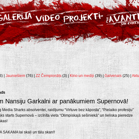
3) |
Jauniešiem
(76) |
ZZ Čempionāts
(3) |
Kino un mediji
(39) |
Galvenais
(25) |
Aktu
ads
m Nansiju Garkalni ar panākumiem Supernovā!
g Media Sharks absolventei, raidījumu “Virtuve bez kāposta”, “Pielaiko profesiju”
lisks starts Supernovā – izcīnīta vieta “Olimpiskajā sešiniekā” un lieliska pieredze
skas!
 SAKAMA lai skaļi un tālu skan!!