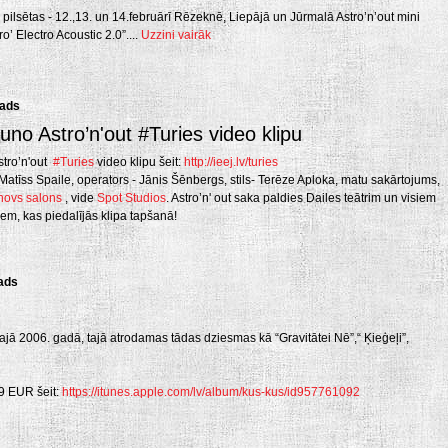
īs pilsētas - 12.,13. un 14.februārī Rēzeknē, Liepājā un Jūrmalā Astro’n’out mini
o’ Electro Acoustic 2.0”....
Uzzini vairāk
gads
auno Astro’n'out #Turies video klipu
stro’n'out
#Turies
video klipu šeit:
http://ieej.lv/turies
 Matīss Spaile, operators - Jānis Šēnbergs, stils- Terēze Aploka, matu sakārtojums,
novs salons
, vide
Spot Studios
. Astro’n' out saka paldies Dailes teātrim un visiem
em, kas piedalījās klipa tapšanā!
gads
ajā 2006. gadā, tajā atrodamas tādas dziesmas kā “Gravitātei Nē”,“ Ķieģeļi”,
99 EUR šeit:
https://itunes.apple.com/lv/album/kus-kus/id957761092