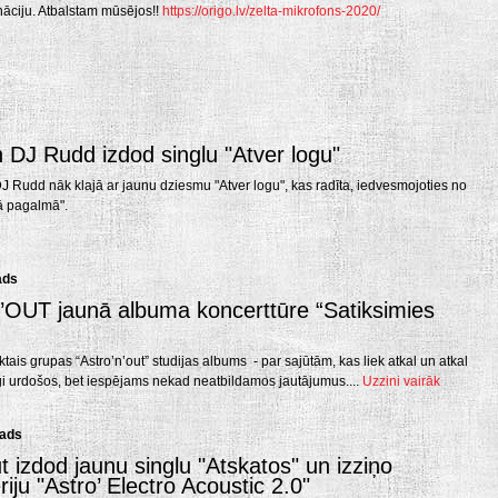
āciju. Atbalstam mūsējos!!
https://origo.lv/zelta-mikrofons-2020/
DJ Rudd izdod singlu "Atver logu"
 Rudd nāk klajā ar jaunu dziesmu "Atver logu", kas radīta, iedvesmojoties no
ā pagalmā".
ads
OUT jaunā albuma koncerttūre “Satiksimies
ektais grupas “Astro’n’out” studijas albums - par sajūtām, kas liek atkal un atkal
i urdošos, bet iespējams nekad neatbildamos jautājumus....
Uzzini vairāk
gads
ut izdod jaunu singlu "Atskatos" un izziņo
iju "Astro’ Electro Acoustic 2.0"