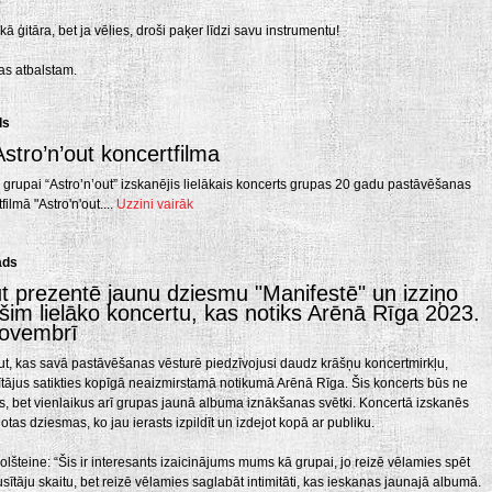
kā ģitāra, bet ja vēlies, droši paķer līdzi savu instrumentu!
as atbalstam.
ds
Astro’n’out koncertfilma
i grupai “Astro’n’out” izskanējis lielākais koncerts grupas 20 gadu pastāvēšanas
ilmā "Astro'n'out....
Uzzini vairāk
ads
ut prezentē jaunu dziesmu "Manifestē" un izziņo
 šim lielāko koncertu, kas notiks Arēnā Rīga 2023.
novembrī
ut, kas savā pastāvēšanas vēsturē piedzīvojusi daudz krāšņu koncertmirkļu,
ītājus satikties kopīgā neaizmirstamā notikumā Arēnā Rīga. Šis koncerts būs ne
erts, bet vienlaikus arī grupas jaunā albuma iznākšanas svētki. Koncertā izskanēs
otas dziesmas, ko jau ierasts izpildīt un izdejot kopā ar publiku.
lšteine: “Šis ir interesants izaicinājums mums kā grupai, jo reizē vēlamies spēt
sītāju skaitu, bet reizē vēlamies saglabāt intimitāti, kas ieskanas jaunajā albumā.