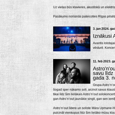
Uz vietas būs klavieres, akustiskā un elektris
Pasākums norisinās pateicoties Rīgas pilsēt
3. jan 2024. ga
Iznākusi 
Avantis lolotaja
vēsturē. Koncertf
11. feb 2023. g
Astro'n'o
savu līdz
gada 3. 
Grupa Astro’n’o
šogad sper nākamo soli, aicinot savus klaus
tikai līdz šim lielākais Astro’n’out solokonc
gan Astro’n’out jaunākie singli, gan sen iemīļ
Astro’n’out līdere un soliste Māra Upmane-Ho
pulcināt vienkopus līdz šim lielāko mūsu klau