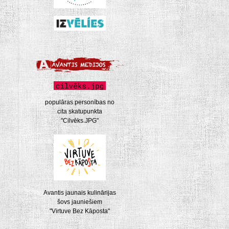
populāras personības no
cita skatupunkta
"Cilvēks.JPG"
Avantis jaunais kulinārijas
šovs jauniešiem
"Virtuve Bez Kāposta"