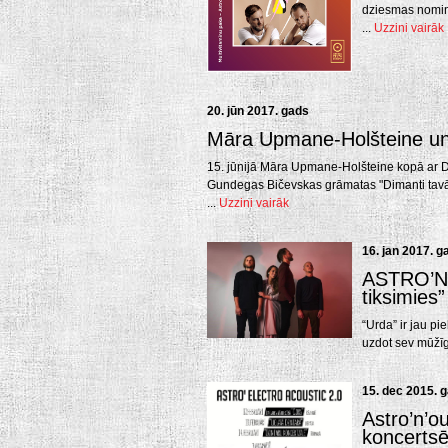
dziesmas nomin
...
Uzzini vairāk
20. jūn 2017. gads
Māra Upmane-Holšteine un 
15. jūnijā Māra Upmane-Holšteine kopā ar DJ
Gundegas Bičevskas grāmatas "Dimanti tav
...
Uzzini vairāk
16. jan 2017. g
ASTRO’N’
tiksimies”
“Urda” ir jau pi
uzdot sev mūžīg
15. dec 2015. 
Astro’n’o
koncertsēr