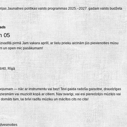
istrijas Jaunatnes politikas valsts programmas 2025.–2027. gadam valsts budžeta
gads
m 05
zvadītā pirmā Jam vakara aprīlī, ar lielu prieku aicinām jūs pievienoties mūsu
am un open mic pasākumam!
8/40, Rīgā
aņojumam — nāc ar instrumentu vai bez! Tevi gaida radoša gaisotne, draudzīgas
ziesmām vai muzicēt kopā ar citiem. Nav svarīgi, vai esi pieredzējis mūziķis vai
 domāts tam, lai brīvi radītu mūziku un mācītos cits no cita!
iedvesmoties