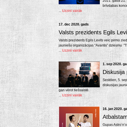
2021. gada 21. 
brīvdabas konce
...
Uzzini vairāk
17. dec 2020. gads
Valsts prezidents Egils Lev
Valsts prezidents Egils Levits veic pirmo zi
jauniešu organizācijas “Avantis” dziesmu "Ti
...
Uzzini vairāk
1. sep 2020. g
Diskusija
Sestdien, 5. se
diskusijas jaun
gan vērot tiešsaistē.
...
Uzzini vairāk
16. jan 2020. g
Atbalstam
Gupas Astro’n