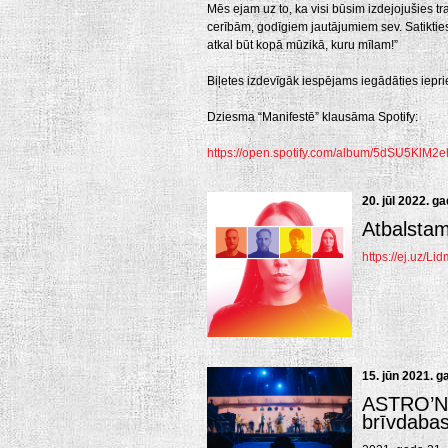
Mēs ejam uz to, ka visi būsim izdejojušies t
cerībām, godīgiem jautājumiem sev. Satikties
atkal būt kopā mūzikā, kuru mīlam!”
Biļetes izdevīgāk iespējams iegādāties iepr
Dziesma “Manifestē” klausāma Spotify:
https://open.spotify.com/album/5dSU5K
20. jūl 2022. g
Atbalstam
https://ej.uz/L
15. jūn 2021. g
ASTRO’N’O
brīvdabas