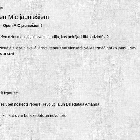
ds
en Mic jauniešiem
s – Open MIC jauniešiem!
 dzīvo dziesma, dzejolis vai melodija, kas pelnījusi tikt sadzirdēta?
dziedātājs, dzejnieks, ģitārists, reperis vai vienkārši vēlies izmēģināt ko jaunu. Nav
s ar sevi.
oši izpausmi
ēs”, bet noslēgts repere Revolūcija un Dziedātāja Amanda.
kur katrs var būt dzirdēts un novērtēts.
!