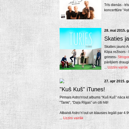
Trīs dienās - tr
koncerttūre “Astr
28. mai 2015. 
Skaties j
Skaties jauno A
Klipa režisors -
grimms-
Strogo
pārējiem draugi
...
Uzzini vairāk
27. apr 2015. 
"Kuš Kuš" iTunes!
Pirmais Astro'n'out albums “Kuš Kuš” nāca kl
“Tanki”, “Daļa Rīgas” un citi hiti!
Atbalsti Astro’n’out un klausies legāli par 4.
...
Uzzini vairāk