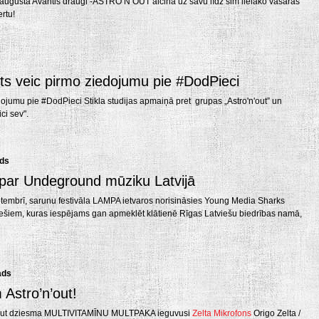
augustā Avantis draugi -ASTRO’N’OUT aicina uz savu līdz šim lielāko vasaras
rtu!
its veic pirmo ziedojumu pie #DodPieci
edojumu pie #DodPieci Stikla studijas apmaiņā pret grupas „Astro'n'out” un
ci sev".
ads
 par Undeground mūziku Latvijā
ptembrī, sarunu festivāla LAMPA ietvaros norisināsies Young Media Sharks
iešiem, kuras iespējams gan apmeklēt klātienē Rīgas Latviešu biedrības namā,
ads
 Astro’n’out!
’out dziesma MULTIVITAMĪNU MULTPAKA ieguvusi
Zelta Mikrofons
Origo Zelta /