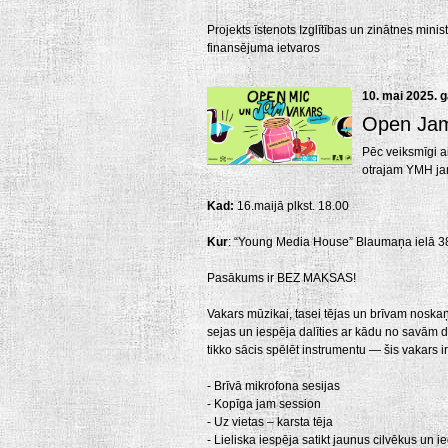
Projekts īstenots Izglītības un zinātnes min
finansējuma ietvaros
10. mai 2025. 
Open Ja
Pēc veiksmīgi ai
otrajam YMH j
Kad:
16.maijā plkst. 18.00
Kur
: “Young Media House” Blaumaņa ielā 3
Pasākums ir BEZ MAKSAS!
Vakars mūzikai, tasei tējas un brīvam nosk
sejas un iespēja dalīties ar kādu no savām d
tikko sācis spēlēt instrumentu — šis vakars ir
- Brīvā mikrofona sesijas
- Kopīga jam session
- Uz vietas – karsta tēja
- Lieliska iespēja satikt jaunus cilvēkus un 