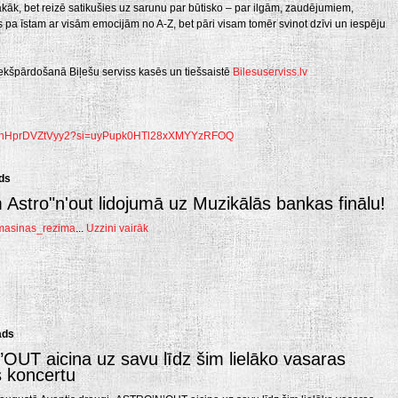
rakāk, bet reizē satikušies uz sarunu par būtisko – par ilgām, zaudējumiem,
 pa īstam ar visām emocijām no A-Z, bet pāri visam tomēr svinot dzīvi un iespēju
iekšpārdošanā Biļešu serviss kasēs un tiešsaistē
Bilesuserviss.lv
lM2ehHprDVZtVyy2?si=uyPupk0HTl28xXMYYzRFOQ
ads
 Astro"n'out lidojumā uz Muzikālās bankas finālu!
idmasinas_rezima
...
Uzzini vairāk
ads
UT aicina uz savu līdz šim lielāko vasaras
 koncertu